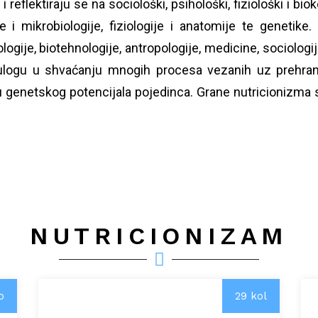
i reflektiraju se na
sociološki
,
psihološki
,
fiziološki
i
biok
je
i
mikrobiologije
, fiziologije i
anatomije
te
genetike
.
logije
,
biotehnologije
,
antropologije
,
medicine
, sociologi
logu u shvaćanju mnogih procesa vezanih uz prehranu 
 genetskog potencijala pojedinca. Grane nutricionizma 
NUTRICIONIZAM
o
29 kol