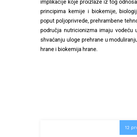
implikacije koje proizlaze iz tog odnosa 
principima
kemije
i biokemije,
biologi
poput
poljoprivrede
,
prehrambene tehno
područja nutricionizma imaju vodeću u
shvaćanju uloge prehrane u moduliranju
hrane i
biokemija hrane
.
12 pr