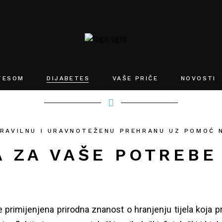
ETESOM
DIJABETES
VAŠE PRIČE
NOVOSTI
RAVILNU I URAVNOTEŽENU PREHRANU UZ POMOĆ 
 ZA VAŠE POTREBE 
e
primijenjena
prirodna znanost
o hranjenju tijela koja