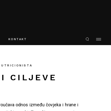
O webu
KONTAKT
O webu
NUTRICIONISTA
I CILJEVE
 proučava odnos između
čovjeka
i
hrane
i