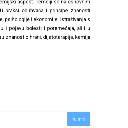
emijski
aspekt. Temelji se na osnovnim
 U praksi obuhvaća i principe znanosti
je, psihologije i
ekonomije
. Istraživanja s
i pojavu bolesti i poremećaja, ali i u
su znanost o hrani,
dijetoterapija
, kemija
18 srp