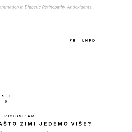
ammation in Diabetic Retinopathy. Antioxidants,
FB
LNKD
SIJ
8
UTRICIONIZAM
AŠTO ZIMI JEDEMO VIŠE?