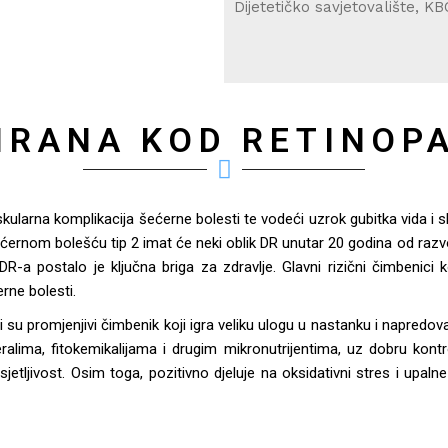
Dijetetičko savjetovalište, KB
HRANA KOD RETINOPA
kularna komplikacija šećerne bolesti te vodeći uzrok gubitka vida i sl
ćernom bolešću tip 2 imat će neki oblik DR unutar 20 godina od razvo
e DR-a postalo je ključna briga za zdravlje. Glavni rizični čimbenici 
erne bolesti.
su promjenjivi čimbenik koji igra veliku ulogu u nastanku i napredova
eralima, fitokemikalijama i drugim mikronutrijentima, uz dobru kontro
osjetljivost. Osim toga, pozitivno djeluje na oksidativni stres i upal