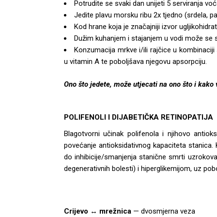
Potrudite se svaki dan unijeti 5 serviranja vo
Jedite plavu morsku ribu 2x tjedno (srdela, pa
Kod hrane koja je značajniji izvor ugljikohidrat
Dužim kuhanjem i stajanjem u vodi može se sm
Konzumacija mrkve i/ili rajčice u kombinaciji
u vitamin A te poboljšava njegovu apsorpciju.
Ono što jedete, može utjecati na ono što i kako 
POLIFENOLI I DIJABETIČKA RETINOPATIJA
Blagotvorni učinak polifenola i njihovo antio
povećanje antioksidativnog kapaciteta stanica. K
do inhibicije/smanjenja stanične smrti uzrokova
degenerativnih bolesti) i hiperglikemijom, uz po
Crijevo
↔
mrežnica
— dvosmjerna veza