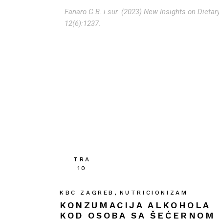
Fanaro G.B. i sur. (2023) New Insights on Dieta
12(6):1237.
TRA
10
KBC ZAGREB
NUTRICIONIZAM
KONZUMACIJA ALKOHOLA
KOD OSOBA SA ŠEĆERNOM