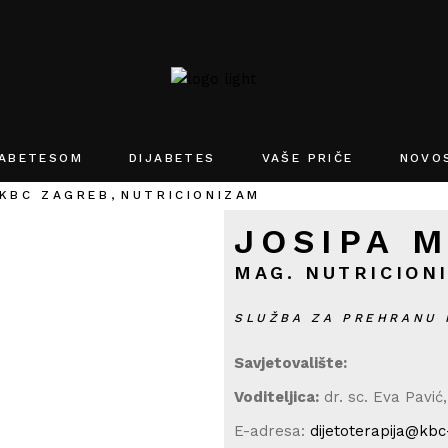
JABETESOM
DIJABETES
VAŠE PRIČE
NOVO
KBC ZAGREB
NUTRICIONIZAM
JOSIPA 
MAG. NUTRICION
SLUŽBA ZA PREHRANU 
Savjetovalište:
Voditeljica:
dr. sc. Eva Pavić, 
E-adresa:
dijetoterapija@kbc