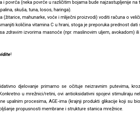
ća i povrća (neka povrće u različitim bojama bude najzastupljenije na t
palina, skuša, tuna, losos, haringa).
a (žitarice, mahunarke, voće i mliječni proizvodi) voditi računa o velič
anjiti količina vitamina C u hrani, stoga je preporuka prednost dati
 sa
zdravim
izvorima masnoće (npr. maslinovim uljem, avokadom) ili
vidite
!
ksidativno djelovanje primarno se očituje neizravnim putevima, kro
onkretno u mrežnici/retini, ovi antioksidativni spojevi stimuliraju ne
ne upalnim procesima, AGE-ima (krajnji produkti glikacije koji su bio
boljšanje propusnosti membrane i strukture stanica mrežnice.