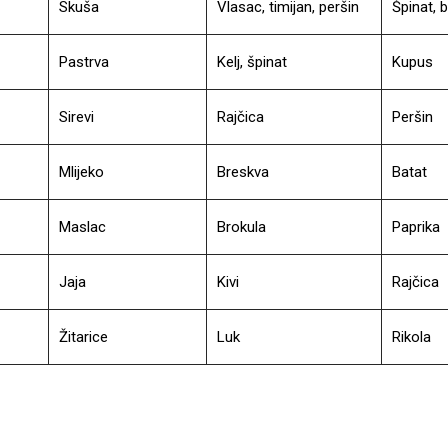
Skuša
Vlasac, timijan, peršin
Špinat, b
Pastrva
Kelj, špinat
Kupus
Sirevi
Rajčica
Peršin
Mlijeko
Breskva
Batat
Maslac
Brokula
Paprika
Jaja
Kivi
Rajčica
Žitarice
Luk
Rikola