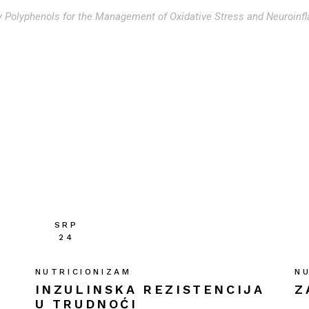
ry Polyphenols for the Management of Oxidative Stress and Neuroinfl
SRP
24
NUTRICIONIZAM
N
INZULINSKA REZISTENCIJA
Z
U TRUDNOĆI