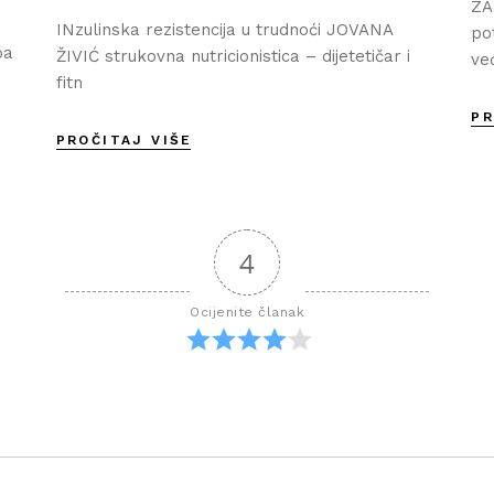
ZA
INzulinska rezistencija u trudnoći JOVANA
po
ba
ŽIVIĆ strukovna nutricionistica – dijetetičar i
ve
fitn
PR
PROČITAJ VIŠE
4
Ocijenite članak