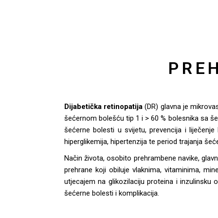
PRE
Dijabetička retinopatija
(DR) glavna je mikrovas
šećernom bolešću tip 1 i > 60 % bolesnika sa še
šećerne bolesti u svijetu, prevencija i liječenj
hiperglikemija, hipertenzija te period trajanja šeć
Način života, osobito prehrambene navike, glavni 
prehrane koji obiluje vlaknima, vitaminima, min
utjecajem na glikozilaciju proteina i inzulinsku 
šećerne bolesti i komplikacija.