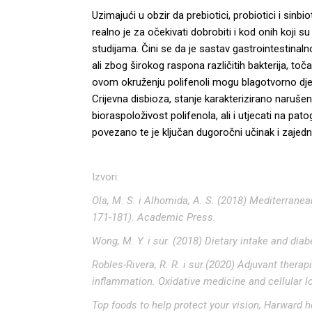
Uzimajući u obzir da prebiotici, probiotici i sinbi
realno je za očekivati dobrobiti i kod onih koji s
studijama. Čini se da je sastav gastrointestina
ali zbog širokog raspona različitih bakterija, to
ovom okruženju polifenoli mogu blagotvorno djelo
Crijevna disbioza, stanje karakterizirano naruš
bioraspoloživost polifenola, ali i utjecati na 
povezano te je ključan dugoročni učinak i zajedn
Izvori:
Ola, M. S. i Alhomida, A. S. (2018) Mediterrane
171-181). Academic Press.
Wong, M. Y. i sur. (2018) Dietary intake and dia
Robles-Rivera, R. R. i sur.(2020) Adjuvant thera
inflammation. Oxidative medicine and cellular lo
Top foods to help protect your vision, Harward 