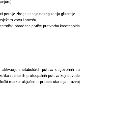
anjuru).
ini porcije zbog utjecaja na regulaciju glikemije.
 svježem voću i povrću.
 termički obrađene potiče pretvorbu karotenoida
z aktivaciju metaboličkih puteva odgovornih za
koliko retinalnih protuupalnih puteva koji dovode
loški marker uključen u proces starenja i razvoj