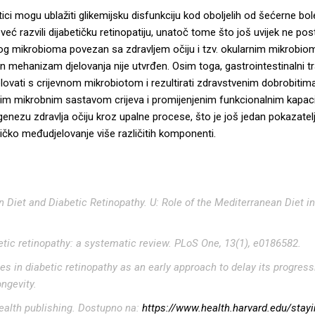
otici mogu ublažiti glikemijsku disfunkciju kod oboljelih od šećerne bol
u već razvili dijabetičku retinopatiju, unatoč tome što još uvijek ne po
lnog mikrobioma povezan sa zdravljem očiju i tzv. okularnim mikrobi
čan mehanizam djelovanja nije utvrđen. Osim toga, gastrointestinalni t
vati s crijevnom mikrobiotom i rezultirati zdravstvenim dobrobitima u
enim mikrobnim sastavom crijeva i promijenjenim funkcionalnim kapa
patogenezu zdravlja očiju kroz upalne procese, što je još jedan poka
ičko međudjelovanje više različitih komponenti.
an Diet and Diabetic Retinopathy. U: Role of the Mediterranean Diet 
betic retinopathy: a systematic review. PLoS One, 13(1), e0186582.
pies in diabetic retinopathy as an early approach to delay its progres
ngevity.
health publishing. Dostupno na:
https://www.health.harvard.edu/stayin