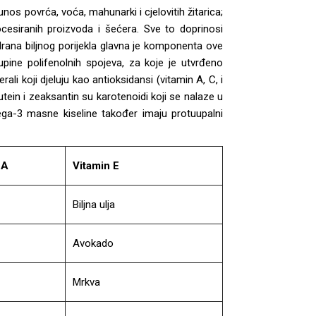
unos povrća, voća, mahunarki i cjelovitih žitarica;
ocesiranih proizvoda i šećera. Sve to doprinosi
Hrana biljnog porijekla glavna je komponenta ove
kupine polifenolnih spojeva, za koje je utvrđeno
ali koji djeluju kao antioksidansi (vitamin A, C, i
ein i zeaksantin su karotenoidi koji se nalaze u
ga-3 masne kiseline također imaju protuupalni
 A
Vitamin E
Biljna ulja
Avokado
Mrkva