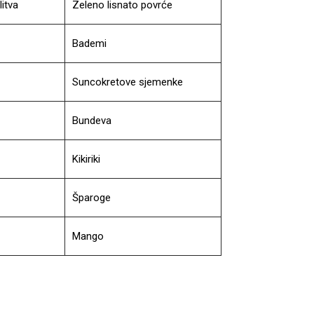
litva
Zeleno lisnato povrće
Bademi
Suncokretove sjemenke
Bundeva
Kikiriki
Šparoge
Mango