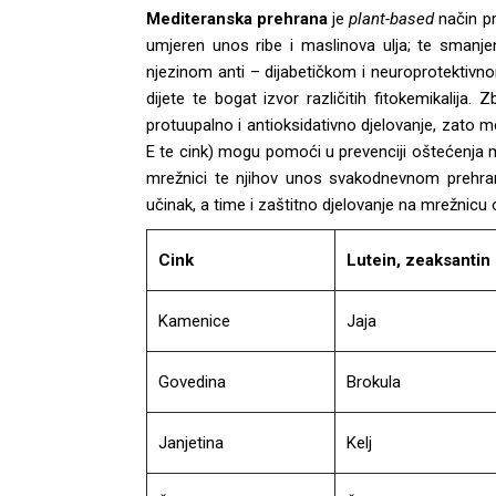
Mediteranska prehrana
je
plant-based
način pr
umjeren unos ribe i maslinova ulja; te smanjen
njezinom anti – dijabetičkom i neuroprotektivno
dijete te bogat izvor različitih fitokemikalija
protuupalno i antioksidativno djelovanje, zato med
E te cink) mogu pomoći u prevenciji oštećenja m
mrežnici te njihov unos svakodnevnom prehran
učinak, a time i zaštitno djelovanje na mrežnicu 
Cink
Lutein, zeaksantin
Kamenice
Jaja
Govedina
Brokula
Janjetina
Kelj