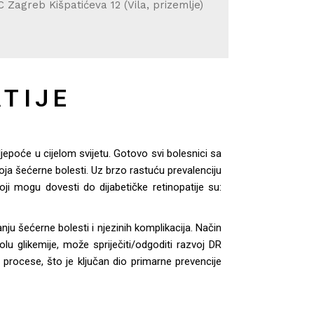
C Zagreb Kišpatićeva 12 (Vila, prizemlje)
TIJE
jepoće u cijelom svijetu. Gotovo svi bolesnici sa
ja šećerne bolesti. Uz brzo rastuću prevalenciju
koji mogu dovesti do dijabetičke retinopatije su:
nju šećerne bolesti i njezinih komplikacija. Način
lu glikemije, može spriječiti/odgoditi razvoj DR
ne procese, što je ključan dio primarne prevencije