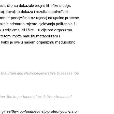
esti, što su dokazale brojne kliničke studije,
stoji dovoljno dokaza i rezultata potvrđenih
omom – ponajviše kroz utjecaj na upalne procese,
rakt je primarno mjesto djelovanja polifenola. U
 crijevima, ali i šire – u cijelom organizmu.
citetom, može narušiti metabolizam i
zatelj kako je sve u našem organizmu međusobno
in the Brain and Neurodegenerative Diseases (pp.
sion: the importance of oxidative stress and
g-healthy/top-foods-to-help-protect-your-vision
.