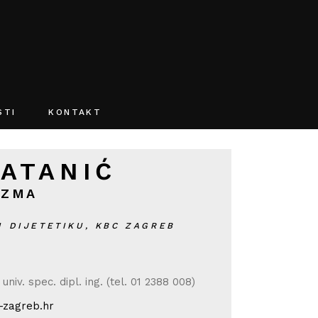
O webu
STI
KONTAKT
O webu
MATANIĆ
IZMA
I DIJETETIKU,
KBC ZAGREB
univ. spec. dipl. ing. (tel. 01 2388 008)
-zagreb.hr