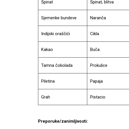
Špinat
Špinat, blitva
Sjemenke bundeve
Naranča
Indijski oraščići
Cikla
Kakao
Buča
Tamna čokolada
Prokulice
Piletina
Papaja
Grah
Pistacio
Preporuke/zanimljivosti: