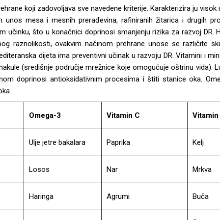
ehrane koji zadovoljava sve navedene kriterije. Karakterizira ju visok 
 unos mesa i mesnih prerađevina, rafiniranih žitarica i drugih pr
m učinku, što u konačnici doprinosi smanjenju rizika za razvoj DR. 
. Zbog raznolikosti, ovakvim načinom prehrane unose se različite s
iteranska dijeta ima preventivni učinak u razvoju DR. Vitamini i miner
akule (središnje područje mrežnice koje omogućuje oštrinu vida). Lut
om doprinosi antioksidativnim procesima i štiti stanice oka. Ome
oka.
Omega-3
Vitamin C
Vitamin
Ulje jetre bakalara
Paprika
Kelj
Losos
Nar
Mrkva
Haringa
Agrumi
Buča