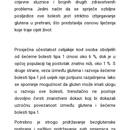
crijevne sluznice i brojnih drugih zdravstvenih
problema. Jedini način da se spriječe ozbiljne
posljedice ove bolesti jest striktno izbjegavanje
glutena u prehrani, što predstavlja osnovu liječenja
koje traje cijeli život.
Prosječna učestalost celijakije kod osoba oboljelih
od šećerne bolesti tipa 1 iznosi oko 6 %, dok je u
općoj populaciji taj postotak znatno niži, oko 1 %. S
druge strane, veza između glutena i razvoja šećerne
bolesti tipa 1 još uvijek nije potpuno razjašnjena. Iako
se spominje mogućnost da gluten može imati ulogu
u razvoju ove bolesti, trenutačno ne postoje
dovoljno čvrsti znanstveni dokazi koji bi dokazali
uzročnu povezanost između glutena i šećerne
bolesti tipa 1.
Potrebno je strogo pridržavanje bezglutenske
prehrane i pažljivo pridržavanje svih smjernica za