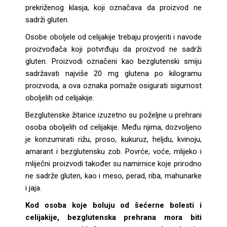
prekriženog klasja, koji označava da proizvod ne
sadrži gluten.
Osobe oboljele od celijakije trebaju provjeriti i navode
proizvođača koji potvrđuju da proizvod ne sadrži
gluten. Proizvodi označeni kao bezglutenski smiju
sadržavati najviše 20 mg glutena po kilogramu
proizvoda, a ova oznaka pomaže osigurati sigurnost
oboljelih od celijakije.
Bezglutenske žitarice izuzetno su poželjne u prehrani
osoba oboljelih od celijakije. Među njima, dozvoljeno
je konzumirati rižu, proso, kukuruz, heljdu, kvinoju,
amarant i bezglutensku zob. Povrće, voće, mlijeko i
mliječni proizvodi također su namirnice koje prirodno
ne sadrže gluten, kao i meso, perad, riba, mahunarke
i jaja.
Kod osoba koje boluju od šećerne bolesti i
celijakije, bezglutenska prehrana mora biti