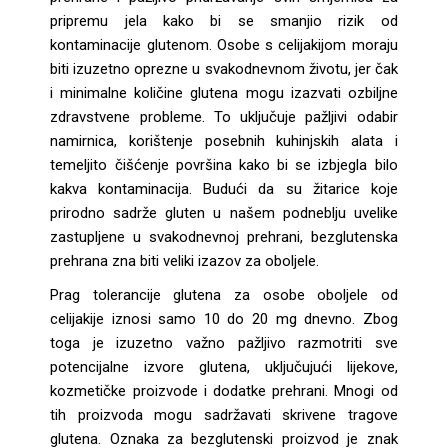
pripremu jela kako bi se smanjio rizik od
kontaminacije glutenom. Osobe s celijakijom moraju
biti izuzetno oprezne u svakodnevnom životu, jer čak
i minimalne količine glutena mogu izazvati ozbiljne
zdravstvene probleme. To uključuje pažljivi odabir
namirnica, korištenje posebnih kuhinjskih alata i
temeljito čišćenje površina kako bi se izbjegla bilo
kakva kontaminacija. Budući da su žitarice koje
prirodno sadrže gluten u našem podneblju uvelike
zastupljene u svakodnevnoj prehrani, bezglutenska
prehrana zna biti veliki izazov za oboljele.
Prag tolerancije glutena za osobe oboljele od
celijakije iznosi samo 10 do 20 mg dnevno. Zbog
toga je izuzetno važno pažljivo razmotriti sve
potencijalne izvore glutena, uključujući lijekove,
kozmetičke proizvode i dodatke prehrani. Mnogi od
tih proizvoda mogu sadržavati skrivene tragove
glutena. Oznaka za bezglutenski proizvod je znak