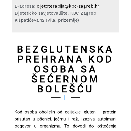
E-adresa:
dijetoterapija@kbc-zagreb.hr
Dijetetičko savjetovalište, KBC Zagreb
Kišpatićeva 12 (Vila, prizemlje)
BEZGLUTENSKA
PREHRANA KOD
OSOBA SA
ŠEĆERNOM
BOLEŠĆU
Kod osoba oboljelih od celijakije, gluten – protein
prisutan u pšenici, ječmu i raži, izaziva autoimuni
odgovor u organizmu. To dovodi do oštećenja