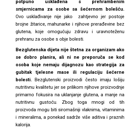
potpuno usklađena s prehrambenim
smjernicama za osobe sa šećernom bolešću.
Ovo usklađivanje nije jako zahtjevno jer postoje
brojne žitarice, mahunarke i njihove prerađevine bez
glutena, koje omogućuju zdravu i uravnoteženu
prehranu za osobe s obje bolesti.
Bezglutenska dijeta nije štetna za organizam ako
se dobro planira, ali ni ne preporuča se kod
osoba koje nemaju dijagnozu kao strategija za
gubitak tjelesne mase ili regulaciju šećerne
bolesti.
Bezglutenski proizvodi često imaju lošiju
nutritivnu kvalitetu jer se prilikom njihove proizvodnje
primarno fokusira na uklanjanje glutena, a manje na
nutritivnu gustoću. Zbog toga mnogi od tih
proizvoda mogu biti siromašniji vlaknima, vitaminima
i mineralima, a ponekad sadrže više aditiva i praznih
kalorija.