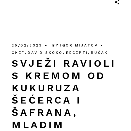
25/02/2023
BY
IGOR MIJATOV
CHEF
DAVID SKOKO
RECEPTI
RUČAK
SVJEŽI RAVIOLI
S KREMOM OD
KUKURUZA
ŠEĆERCA I
ŠAFRANA,
MLADIM