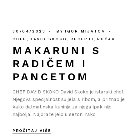
30/04/2023
BY
IGOR MIJATOV
CHEF
DAVID SKOKO
RECEPTI
RUČAK
MAKARUNI S
RADIČEM I
PANCETOM
CHEF DAVID SKOKO David Skoko je istarski chef.
Njegova specijalnost su jela s ribom, a priznao je
kako dalmatinska kuhinja za njega ipak nije
najbolja. Najdraže jelo u sezoni rako
PROČITAJ VIŠE