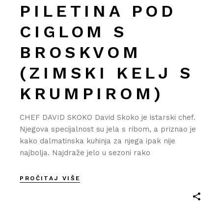
PILETINA POD
CIGLOM S
BROSKVOM
(ZIMSKI KELJ S
KRUMPIROM)
CHEF DAVID SKOKO David Skoko je istarski chef.
Njegova specijalnost su jela s ribom, a priznao je
kako dalmatinska kuhinja za njega ipak nije
najbolja. Najdraže jelo u sezoni rako
PROČITAJ VIŠE