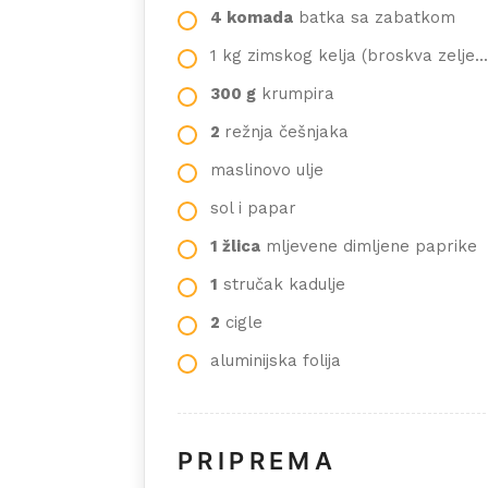
4 komada
batka sa zabatkom
1 kg zimskog kelja (broskva zelje...
300 g
krumpira
2
režnja češnjaka
maslinovo ulje
sol i papar
1 žlica
mljevene dimljene paprike
1
stručak kadulje
2
cigle
aluminijska folija
PRIPREMA