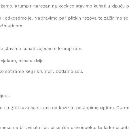
žemo. Krumpir narezan na kockice stavimo kuhati u kipuću p
e i odkostimo je. Napravimo par plitkih rezova te začinimo s
ružmarinom.
te stavimo kuhati zajedno s krumpirom.
njakom, minutu-dvije.
o sotiramo kelj i krumpir. Dodamo soli.
ijom.
na grill tavu na stranu od kože te poklopimo ciglom. Okren
eso ne bi izvinulo i da bi se čim prije ispeklo te kako bi dobi