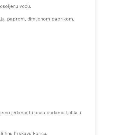
osoljenu vodu.
olju, paprom, dimljenom paprikom,
emo jedanput i onda dodamo ljutiku i
li finu hrskavu koricu.