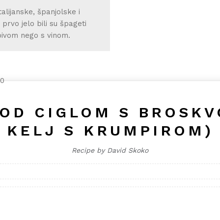
talijanske, španjolske i
prvo jelo bili su špageti
 pivom nego s vinom.
POD CIGLOM S BROSKV
KELJ S KRUMPIROM)
Recipe by David Skoko