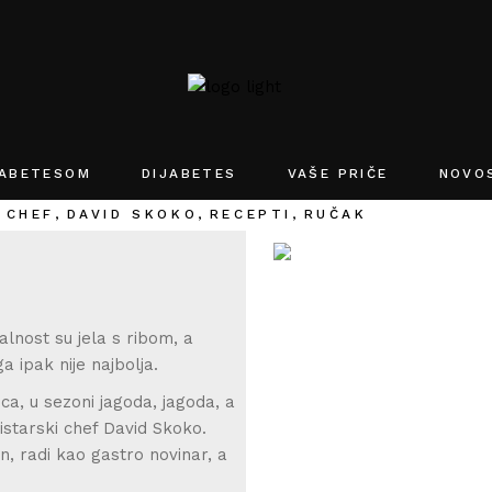
JABETESOM
DIJABETES
VAŠE PRIČE
NOVO
CHEF
DAVID SKOKO
RECEPTI
RUČAK
alnost su jela s ribom, a
a ipak nije najbolja.
ca, u sezoni jagoda, jagoda, a
 istarski chef David Skoko.
n, radi kao gastro novinar, a