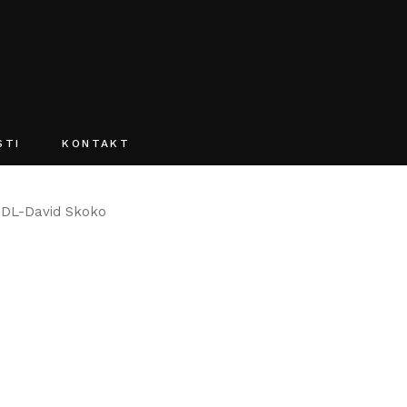
O webu
STI
KONTAKT
O webu