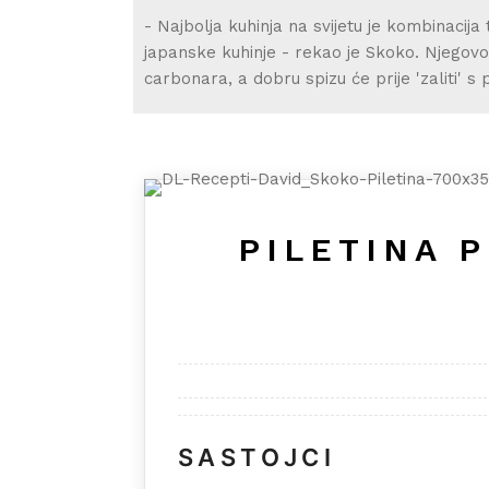
- Najbolja kuhinja na svijetu je kombinacija 
japanske kuhinje - rekao je Skoko. Njegovo 
carbonara, a dobru spizu će prije 'zaliti' s
PILETINA 
SASTOJCI