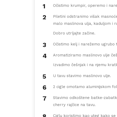
Očistimo krumpir, operemo i nare
Piletini odstranimo višak masnoć
malo maslinova ulja, kaduljom i 
Dobro utrljajte začine.
Očistimo kelj i narežemo ugrubo 
Aromatiziramo maslinovo ulje češ
Izvadimo češnjak i na njemu kratk
U tavu stavimo maslinovo ulje.
2 cigle omotamo aluminijskom fol
Stavimo odkoštene batke-zabatke 
cherry rajčice na tavu.
Ciglu koristimo kao uteg kako se m