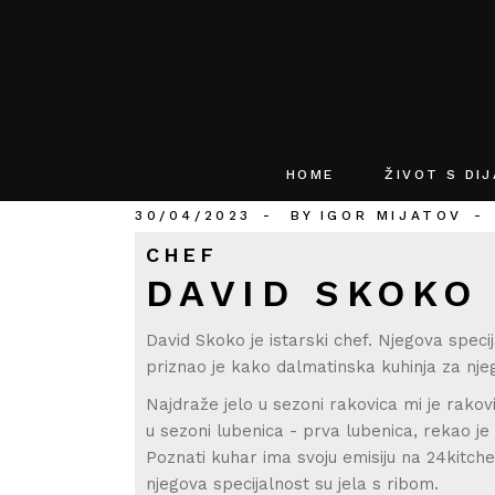
HOME
ŽIVOT S DI
30/04/2023
BY
IGOR MIJATOV
CHEF
DAVID SKOKO
David Skoko je istarski chef. Njegova specij
priznao je kako dalmatinska kuhinja za njeg
Najdraže jelo u sezoni rakovica mi je rakovi
u sezoni lubenica - prva lubenica, rekao je
Poznati kuhar ima svoju emisiju na 24kitche
njegova specijalnost su jela s ribom.