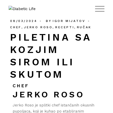
984
08/03/2024
BY
IGOR MIJATOV
CHEF
JERKO ROSO
RECEPTI
RUČAK
PILETINA SA
KOZJIM
SIROM ILI
SKUTOM
CHEF
JERKO ROSO
Jerko Roso je splitki chef istančanih okusnih
pupoljaca, koji je kuhao po etabliranim