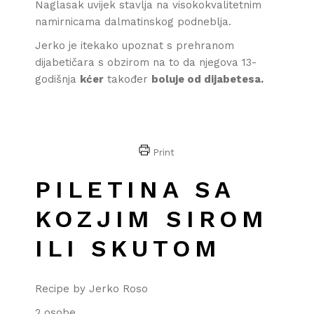
Naglasak uvijek stavlja na visokokvalitetnim
namirnicama dalmatinskog podneblja.
Jerko je itekako upoznat s prehranom
dijabetičara s obzirom na to da njegova 13-
godišnja
kćer
također
boluje od dijabetesa.
Print
PILETINA SA
KOZJIM SIROM
ILI SKUTOM
Recipe by Jerko Roso
2 osobe