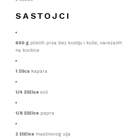
SASTOJCI
600 g
pilećih prsa bez kostiju i kože, narezanih
na kockice
1 žlica
kapara
1/4 žličice
soli
1/8 žličice
papra
2
žličice
maslinovog ulja