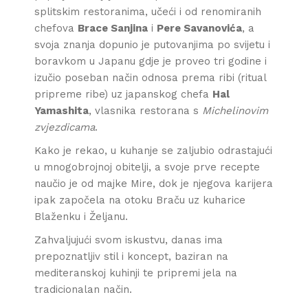
splitskim restoranima, učeći i od renomiranih
chefova
Brace Sanjina
i
Pere Savanovića
, a
svoja znanja dopunio je putovanjima po svijetu i
boravkom u Japanu gdje je proveo tri godine i
izučio poseban način odnosa prema ribi (ritual
pripreme ribe) uz japanskog chefa
Hal
Yamashita
, vlasnika restorana s
Michelinovim
zvjezdicama
.
Kako je rekao, u kuhanje se zaljubio odrastajući
u mnogobrojnoj obitelji, a svoje prve recepte
naučio je od majke Mire, dok je njegova karijera
ipak započela na otoku Braču uz kuharice
Blaženku i Željanu.
Zahvaljujući svom iskustvu, danas ima
prepoznatljiv stil i koncept, baziran na
mediteranskoj kuhinji te pripremi jela na
tradicionalan način.