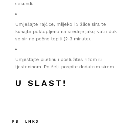
sekundi.
Umiješajte rajčice, mlijeko i 2 žlice sira te
kuhajte poklopljeno na srednje jakoj vatri dok
se sir ne počne topiti (2-3 minute).
Umještajte piletinu i poslužites rižom ili
tjesteninom. Po želji pospite dodatnim sirom.
U SLAST!
FB
LNKD