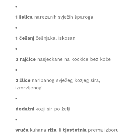
1 šalica
narezanih svježih šparoga
1
češanj
češnjaka, iskosan
3
rajčice
nasjeckane na kockice bez kože
2 žlice
naribanog svježeg kozjeg sira,
izmrvljenog
dodatni
kozji sir po želji
vruća
kuhana
riža
ili
tjestetnia
prema izboru