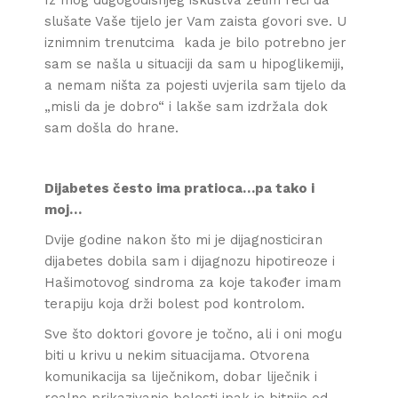
Iz mog dugogodišnjeg iskustva želim reći da
slušate Vaše tijelo jer Vam zaista govori sve. U
iznimnim trenutcima kada je bilo potrebno jer
sam se našla u situaciji da sam u hipoglikemiji,
a nemam ništa za pojesti uvjerila sam tijelo da
„misli da je dobro“ i lakše sam izdržala dok
sam došla do hrane.
Dijabetes često ima pratioca…pa tako i
moj…
Dvije godine nakon što mi je dijagnosticiran
dijabetes dobila sam i dijagnozu hipotireoze i
Hašimotovog sindroma za koje također imam
terapiju koja drži bolest pod kontrolom.
Sve što doktori govore je točno, ali i oni mogu
biti u krivu u nekim situacijama. Otvorena
komunikacija sa liječnikom, dobar liječnik i