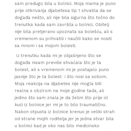
sam predugo bila u bolnici. Moja mama je puno
prije otkrivanja dijabetesa tip 1 shvatila da se
događa nešto, ali nije bila sigurna što točno do
trenutka kada sam završila u bolnici. Obitelj
nije bila pretjerano upoznata sa bolešću, ali s
vremenom su prihvatili i naučili kako se nositi
sa mnom i sa mojom bolesti.
U trenutku kada mi je objašnjeno što se
događa nisam previše shvaćala što je ta
bolest, ali s vremenom mi je postajalo puno
jasnije što je ta bolest i što nosi sa sobom.
Moja reakcija na dijabetes nije mogla biti
realna s obzirom na moje godine tada, ali
jedino što sam znala je da želim što prije ići
kući iz bolnice jer mi je to bilo traumatično.
Nakon otpusta iz bolnice krenuo je veliki strah
od strane mojih roditelja jer je jedna stvar bila
u bolnici kad je oko nas bilo medicinsko