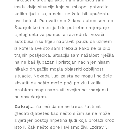
Također u srednjoj školi na maturalcu sam
imala dvije situacije koje su mi opet potvrdile
koliko ljudi nisu, a neki i ne žele biti upućeni u
ovu bolest. Putovali smo 2 dana autobusom do
Španjolske i meni je bilo potrebno mijenjanje
cijelog seta za pumpu, a razrednik i vozači
autobusa nisu htjeli napraviti pauzu da uzmem
iz kofera sve što sam trebala kako ne bi bilo
trajnih posljedica. Situaciju sam nažalost riješila
na ne baš ljubazan i pristojan način jer nisam
nikako drugačije mogla objasniti ozbiljnost
situacije. Nekada ljudi zaista ne mogu i ne žele
shvatiti da nešto može poći po zlu i koliki
problem mogu napraviti svojim ne znanjem i
ne shvačanjem.
Za kraj…
ću reći da se ne treba žaliti niti
gledati dijabetes kao nešto s čim se ne može
živjeti jer postoji hrpetina ljudi koja prolazi kroz
isto ili čak nešto gore i svi smo živi, „zdravi“, i