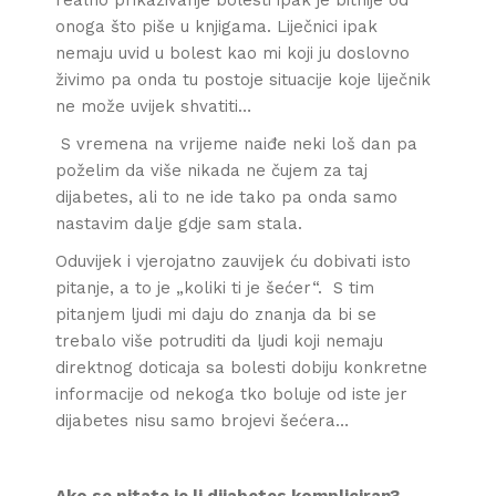
realno prikazivanje bolesti ipak je bitnije od
onoga što piše u knjigama. Liječnici ipak
nemaju uvid u bolest kao mi koji ju doslovno
živimo pa onda tu postoje situacije koje liječnik
ne može uvijek shvatiti…
S vremena na vrijeme naiđe neki loš dan pa
poželim da više nikada ne čujem za taj
dijabetes, ali to ne ide tako pa onda samo
nastavim dalje gdje sam stala.
Oduvijek i vjerojatno zauvijek ću dobivati isto
pitanje, a to je „koliki ti je šećer“. S tim
pitanjem ljudi mi daju do znanja da bi se
trebalo više potruditi da ljudi koji nemaju
direktnog doticaja sa bolesti dobiju konkretne
informacije od nekoga tko boluje od iste jer
dijabetes nisu samo brojevi šećera…