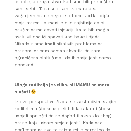
osoblje, a druga stvar kad smo bili prepušteni
sami sebi. Tada se nisam zamarala sa
vaganjem hrane nego je o tome vodila brigu
moja mama , a meni je bilo najbitnije da si
naučim sama davati injekciju kako bih mogla
svaki vikend ići spavati kod bake i djeda.
Nikada nismo imali nikakvih problema sa
hranom jer sam odmah shvatila da sam
ograničena slatkišima i da ih smije jesti samo
ponekad.
Uloga roditelja je velika, ali MAMU se mora
slušati
Iz ove perspektive života se zaista divim svojim
roditeljima što su uspjeli biti karakter i što su
uspjeli spriječiti da se dogodi ikakvo zlo zbog
hrane koju „nisam smjela jesti“. Kada sad
pogledam na sve to zaista mi je nerealno da