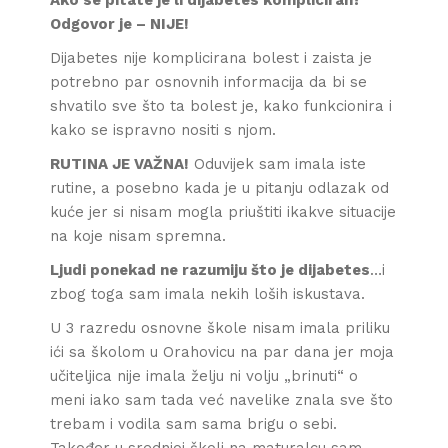
Ako se pitate je li dijabetes kompliciran?
Odgovor je – NIJE!
Dijabetes nije komplicirana bolest i zaista je
potrebno par osnovnih informacija da bi se
shvatilo sve što ta bolest je, kako funkcionira i
kako se ispravno nositi s njom.
RUTINA JE VAŽNA!
Oduvijek sam imala iste
rutine, a posebno kada je u pitanju odlazak od
kuće jer si nisam mogla priuštiti ikakve situacije
na koje nisam spremna.
Ljudi ponekad ne razumiju što je dijabetes
…i
zbog toga sam imala nekih loših iskustava.
U 3 razredu osnovne škole nisam imala priliku
ići sa školom u Orahovicu na par dana jer moja
učiteljica nije imala želju ni volju „brinuti“ o
meni iako sam tada već navelike znala sve što
trebam i vodila sam sama brigu o sebi.