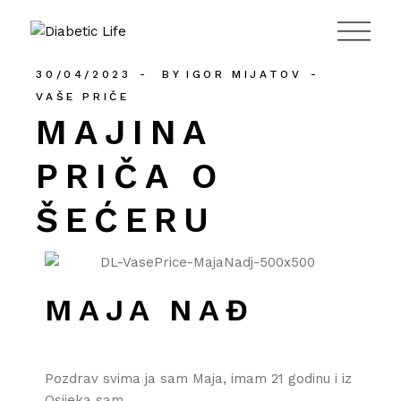
984
30/04/2023
BY
IGOR MIJATOV
VAŠE PRIČE
MAJINA
PRIČA O
ŠEĆERU
MAJA NAĐ
Pozdrav svima ja sam Maja, imam 21 godinu i iz
Osijeka sam.