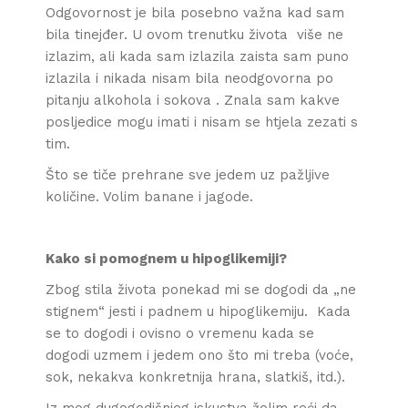
Odgovornost je bila posebno važna kad sam
bila tinejđer. U ovom trenutku života više ne
izlazim, ali kada sam izlazila zaista sam puno
izlazila i nikada nisam bila neodgovorna po
pitanju alkohola i sokova . Znala sam kakve
posljedice mogu imati i nisam se htjela zezati s
tim.
Što se tiče prehrane sve jedem uz pažljive
količine. Volim banane i jagode.
Kako si pomognem u hipoglikemiji?
Zbog stila života ponekad mi se dogodi da „ne
stignem“ jesti i padnem u hipoglikemiju. Kada
se to dogodi i ovisno o vremenu kada se
dogodi uzmem i jedem ono što mi treba (voće,
sok, nekakva konkretnija hrana, slatkiš, itd.).