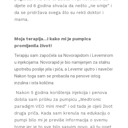
dijete od 6 godina shvaća da nešto „ne smije“ i
da se pridržava svega što su rekli doktor i
mama.
Moja terapija…i kako mi je pumpica
promijenila život!
Terapiju sam započela sa Novorapidom i Levemirom
u injekcijama. Novorapid je bio namijenjen za stalnu
upotrebu poslije jela i pića, a Levemir ujutro i navečer.
Nakon toga sam se prebacila na penove istog
inzulina i ista količina.
Nakon 5 godina korištenja injekcija i penova
dobila sam priliku za pumpicu „Medtronic
paradigm VEO mini med“ i od tada je cijeli život
druga priča. Kada sam krenula na edukaciju o
pumpi bilo mi je previše informacija o svemu
tome jer je to sve bilo sasvim novo, ali tu opet