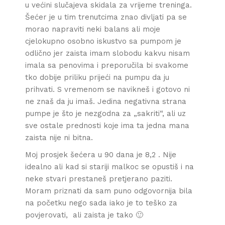
u većini slučajeva skidala za vrijeme treninga.
Šećer je u tim trenutcima znao divljati pa se
morao napraviti neki balans ali moje
cjelokupno osobno iskustvo sa pumpom je
odlično jer zaista imam slobodu kakvu nisam
imala sa penovima i preporučila bi svakome
tko dobije priliku prijeći na pumpu da ju
prihvati. S vremenom se navikneš i gotovo ni
ne znaš da ju imaš. Jedina negativna strana
pumpe je što je nezgodna za „sakriti“, ali uz
sve ostale prednosti koje ima ta jedna mana
zaista nije ni bitna.
Moj prosjek šećera u 90 dana je 8,2 . Nije
idealno ali kad si stariji malkoc se opustiš i na
neke stvari prestaneš pretjerano paziti.
Moram priznati da sam puno odgovornija bila
na početku nego sada iako je to teško za
povjerovati, ali zaista je tako 🙂