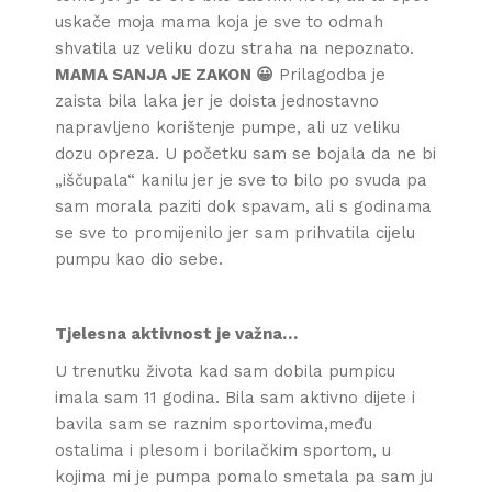
uskače moja mama koja je sve to odmah
shvatila uz veliku dozu straha na nepoznato.
MAMA SANJA JE ZAKON 😀
Prilagodba je
zaista bila laka jer je doista jednostavno
napravljeno korištenje pumpe, ali uz veliku
dozu opreza. U početku sam se bojala da ne bi
„iščupala“ kanilu jer je sve to bilo po svuda pa
sam morala paziti dok spavam, ali s godinama
se sve to promijenilo jer sam prihvatila cijelu
pumpu kao dio sebe.
Tjelesna aktivnost je važna…
U trenutku života kad sam dobila pumpicu
imala sam 11 godina. Bila sam aktivno dijete i
bavila sam se raznim sportovima,među
ostalima i plesom i borilačkim sportom, u
kojima mi je pumpa pomalo smetala pa sam ju