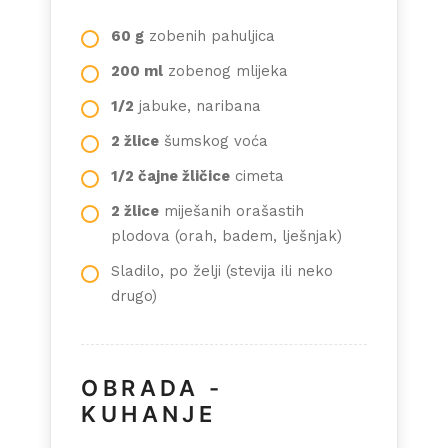
60 g
zobenih pahuljica
200 ml
zobenog mlijeka
1/2
jabuke, naribana
2 žlice
šumskog voća
1/2 čajne žličice
cimeta
2 žlice
miješanih orašastih
plodova (orah, badem, lješnjak)
Sladilo, po želji (stevija ili neko
drugo)
OBRADA -
KUHANJE