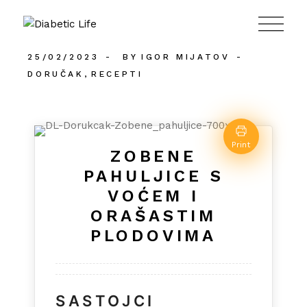
984
25/02/2023
BY
IGOR MIJATOV
DORUČAK
RECEPTI
Print
ZOBENE
PAHULJICE S
VOĆEM I
ORAŠASTIM
PLODOVIMA
SASTOJCI