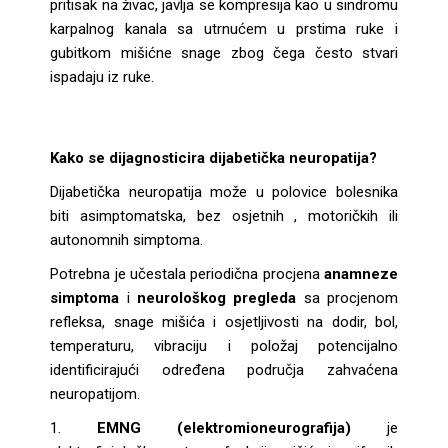
pritisak na živac, javlja se kompresija kao u sindromu
karpalnog kanala sa utrnućem u prstima ruke i
gubitkom mišićne snage zbog čega često stvari
ispadaju iz ruke.
Kako se dijagnosticira dijabetička neuropatija?
Dijabetička neuropatija može u polovice bolesnika
biti asimptomatska, bez osjetnih , motoričkih ili
autonomnih simptoma.
Potrebna je učestala periodična procjena
anamneze
simptoma
i
neurološkog pregleda
sa procjenom
refleksa, snage mišića i osjetljivosti na dodir, bol,
temperaturu, vibraciju i položaj potencijalno
identificirajući određena područja zahvaćena
neuropatijom.
EMNG (elektromioneurografija)
je