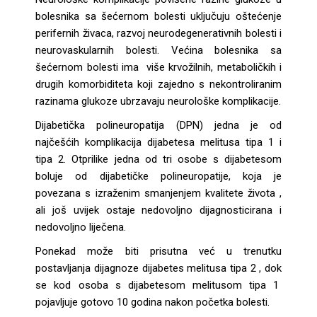
bolesnika sa šećernom bolesti uključuju oštećenje
perifernih živaca, razvoj neurodegenerativnih bolesti i
neurovaskularnih bolesti. Većina bolesnika sa
šećernom bolesti ima više krvožilnih, metaboličkih i
drugih komorbiditeta koji zajedno s nekontroliranim
razinama glukoze ubrzavaju neurološke komplikacije.
Dijabetička polineuropatija (DPN) jedna je od
najčešćih komplikacija dijabetesa melitusa tipa 1 i
tipa 2. Otprilike jedna od tri osobe s dijabetesom
boluje od dijabetičke polineuropatije, koja je
povezana s izraženim smanjenjem kvalitete života ,
ali još uvijek ostaje nedovoljno dijagnosticirana i
nedovoljno liječena.
Ponekad može biti prisutna već u trenutku
postavljanja dijagnoze dijabetes melitusa tipa 2 , dok
se kod osoba s dijabetesom melitusom tipa 1
pojavljuje gotovo 10 godina nakon početka bolesti.