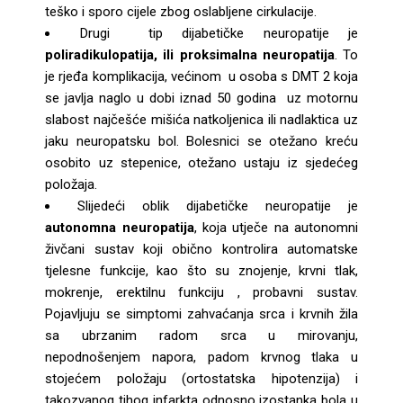
teško i sporo cijele zbog oslabljene cirkulacije.
Drugi tip dijabetičke neuropatije je
poliradikulopatija, ili proksimalna neuropatija
. To
je rjeđa komplikacija, većinom u osoba s DMT 2 koja
se javlja naglo u dobi iznad 50 godina uz motornu
slabost najčešće mišića natkoljenica ili nadlaktica uz
jaku neuropatsku bol. Bolesnici se otežano kreću
osobito uz stepenice, otežano ustaju iz sjedećeg
položaja.
Slijedeći oblik dijabetičke neuropatije je
autonomna neuropatija
, koja utječe na autonomni
živčani sustav koji obično kontrolira automatske
tjelesne funkcije, kao što su znojenje, krvni tlak,
mokrenje, erektilnu funkciju , probavni sustav.
Pojavljuju se simptomi zahvaćanja srca i krvnih žila
sa ubrzanim radom srca u mirovanju,
nepodnošenjem napora, padom krvnog tlaka u
stojećem položaju (ortostatska hipotenzija) i
takozvanog tihog infarkta odnosno izostanka bola u