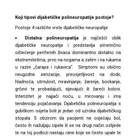
Koji tipovi dijab
etičke polineuropatije postoje?
Postoje 4 različite vrste dijabetičke neuropatije:
Distalna polineuropatija
je najčešći oblik
dijabetičke neuropatije i predstavlja simetrično
oštećenje perifernih živaca dominantno distalno na
ekstremitetima, prvo na nogama a zatim i na rukama
u razini „čarapa i rukavica“. Simptomi su obično
neugodne senzacije, preosjetljivost na dodir,
hladnoća, utrnulost, mravinjanje, žarenje, bockanje,
grčevi te probadajući, sijevajući ili žareći bolovi.
Intenzitet je najjači noću, u mirovanju i ima
tendenciju pojačavanja. Dijabetička polineuropatija s
gubitkom osjeta boli je jedan od uzroka dijabetičkog
stopala. S obzirom da pacijenti ne osjećaju bol,
često ih nažuljaju cipele ili se na drugi način ozlijede
te na toj podlozi nastaju rane koje se često upale te