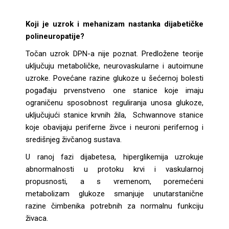
Koji je uzrok i mehanizam nastanka dijabetičke
polineuropatije?
Točan uzrok DPN-a nije poznat. Predložene teorije
uključuju metaboličke, neurovaskularne i autoimune
uzroke. Povećane razine glukoze u šećernoj bolesti
pogađaju prvenstveno one stanice koje imaju
ograničenu sposobnost reguliranja unosa glukoze,
uključujući stanice krvnih žila, Schwannove stanice
koje obavijaju periferne živce i neuroni perifernog i
središnjeg živčanog sustava.
U ranoj fazi dijabetesa, hiperglikemija uzrokuje
abnormalnosti u protoku krvi i vaskularnoj
propusnosti, a s vremenom, poremećeni
metabolizam glukoze smanjuje unutarstanične
razine čimbenika potrebnih za normalnu funkciju
živaca.