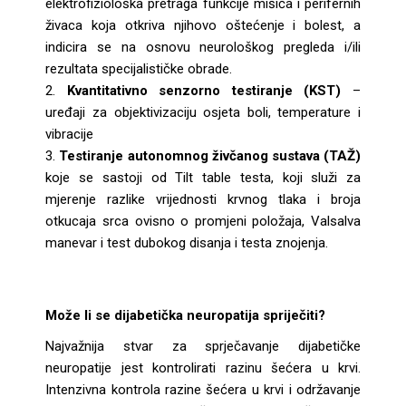
elektrofiziološka pretraga funkcije mišića i perifernih
živaca koja otkriva njihovo oštećenje i bolest, a
indicira se na osnovu neurološkog pregleda i/ili
rezultata specijalističke obrade.
Kvantitativno senzorno testiranje (KST)
–
uređaji za objektivizaciju osjeta boli, temperature i
vibracije
Testiranje autonomnog živčanog sustava (TAŽ)
koje se sastoji od Tilt table testa, koji služi za
mjerenje razlike vrijednosti krvnog tlaka i broja
otkucaja srca ovisno o promjeni položaja, Valsalva
manevar i test dubokog disanja i testa znojenja.
Može li se dijabetička neuropatija spriječiti?
Najvažnija stvar za sprječavanje dijabetičke
neuropatije jest kontrolirati razinu šećera u krvi.
Intenzivna kontrola razine šećera u krvi i održavanje