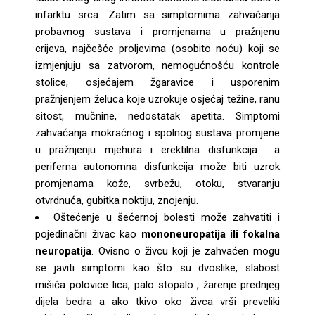
infarktu srca. Zatim sa simptomima zahvaćanja
probavnog sustava i promjenama u pražnjenu
crijeva, najčešće proljevima (osobito noću) koji se
izmjenjuju sa zatvorom, nemogućnošću kontrole
stolice, osjećajem žgaravice i usporenim
pražnjenjem želuca koje uzrokuje osjećaj težine, ranu
sitost, mučnine, nedostatak apetita. Simptomi
zahvaćanja mokraćnog i spolnog sustava promjene
u pražnjenju mjehura i erektilna disfunkcija a
periferna autonomna disfunkcija može biti uzrok
promjenama kože, svrbežu, otoku, stvaranju
otvrdnuća, gubitka noktiju, znojenju.
Oštećenje u šećernoj bolesti može zahvatiti i
pojedinačni živac kao
mononeuropatija ili fokalna
neuropatija
. Ovisno o živcu koji je zahvaćen mogu
se javiti simptomi kao što su dvoslike, slabost
mišića polovice lica, palo stopalo , žarenje prednjeg
dijela bedra a ako tkivo oko živca vrši preveliki