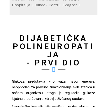
Hospitalija u Bundek Centru u Zagrebu.
DIJABETIČKA
POLINEUROPATI
JA
- PRVI DIO
Glukoza predstavlja vrlo važan izvor energije,
neophodan za pravilno funkcioniranje svih stanica u
našem organizmu, stoga je regulacija glukoze
ključna u održavanju zdravlja živčanog sustava.
Neurološke komplikacije povišene razine glukoze u