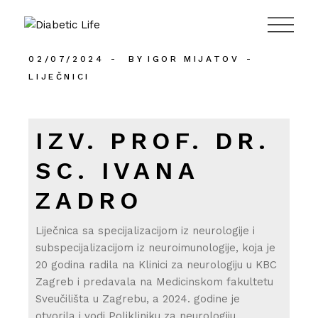
984
02/07/2024
BY
IGOR MIJATOV
LIJEČNICI
IZV. PROF. DR.
SC. IVANA
ZADRO
Liječnica sa specijalizacijom iz neurologije i
subspecijalizacijom iz neuroimunologije, koja je
20 godina radila na Klinici za neurologiju u KBC
Zagreb i predavala na Medicinskom fakultetu
Sveučilišta u Zagrebu, a 2024. godine je
otvorila i vodi Polikliniku za neurologiju