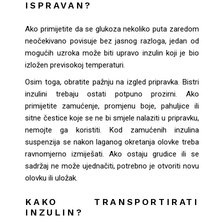
ISPRAVAN?
Ako primijetite da se glukoza nekoliko puta zaredom
neočekivano povisuje bez jasnog razloga, jedan od
mogućih uzroka može biti upravo inzulin koji je bio
izložen previsokoj temperaturi.
Osim toga, obratite pažnju na izgled pripravka. Bistri
inzulini trebaju ostati potpuno prozirni. Ako
primijetite zamućenje, promjenu boje, pahuljice ili
sitne čestice koje se ne bi smjele nalaziti u pripravku,
nemojte ga koristiti. Kod zamućenih inzulina
suspenzija se nakon laganog okretanja olovke treba
ravnomjerno izmiješati. Ako ostaju grudice ili se
sadržaj ne može ujednačiti, potrebno je otvoriti novu
olovku ili uložak.
KAKO TRANSPORTIRATI
INZULIN?