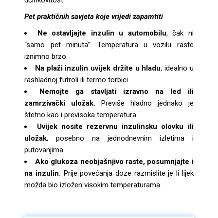
učinkovitost.
Pet praktičnih savjeta koje vrijedi zapamtiti
Ne ostavljajte inzulin u automobilu
, čak ni
“samo pet minuta”. Temperatura u vozilu raste
iznimno brzo.
Na plaži inzulin uvijek držite u hladu
, idealno u
rashladnoj futroli ili termo torbici.
Nemojte ga stavljati izravno na led ili
zamrzivački uložak.
Previše hladno jednako je
štetno kao i previsoka temperatura.
Uvijek nosite rezervnu inzulinsku olovku ili
uložak
, posebno na jednodnevnim izletima i
putovanjima.
Ako glukoza neobjašnjivo raste, posumnjajte i
na inzulin.
Prije povećanja doze razmislite je li lijek
možda bio izložen visokim temperaturama.