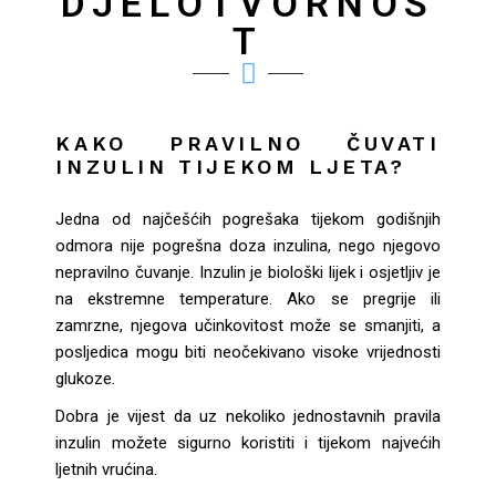
DJELOTVORNOS
T
KAKO PRAVILNO ČUVATI
INZULIN TIJEKOM LJETA?
Jedna od najčešćih pogrešaka tijekom godišnjih
odmora nije pogrešna doza inzulina, nego njegovo
nepravilno čuvanje. Inzulin je biološki lijek i osjetljiv je
na ekstremne temperature. Ako se pregrije ili
zamrzne, njegova učinkovitost može se smanjiti, a
posljedica mogu biti neočekivano visoke vrijednosti
glukoze.
Dobra je vijest da uz nekoliko jednostavnih pravila
inzulin možete sigurno koristiti i tijekom najvećih
ljetnih vrućina.