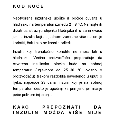
KOD KUĆE
Neotvorene inzulinske uloške ili bočice čuvajte u
hladnjaku na temperaturi između
2 i 8 °C
. Nemojte ih
držati uz stražnju stijenku hladnjaka ili u zamrzivaču
jer se inzulin koji se jednom zamrzne više ne smije
koristiti, čak i ako se kasnije odledi.
Inzulin koji trenutačno koristite ne mora biti u
hladnjaku. Većina proizvođača preporučuje da
otvorena inzulinska olovka bude na sobnoj
temperaturi (uglavnom do 25–30 °C, ovisno o
proizvođaču) tijekom razdoblja navedenog u uputi o
lijeku, najčešće 28 dana. Inzulin koji je na sobnoj
temperaturi često je ugodniji za primjenu jer manje
peče prilikom injiciranja.
KAKO PREPOZNATI DA
INZULIN MOŽDA VIŠE NIJE