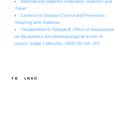
International Diabetes Federation.
Diabetes and
Travel.
Centers for Disease Control and Prevention.
Traveling with Diabetes.
Vimalavathini R, Gitanjali B.
Effect of temperature
on the potency and pharmacological action of
insulin.
Indian J Med Res. 2009;130:166–169.
FB
LNKD