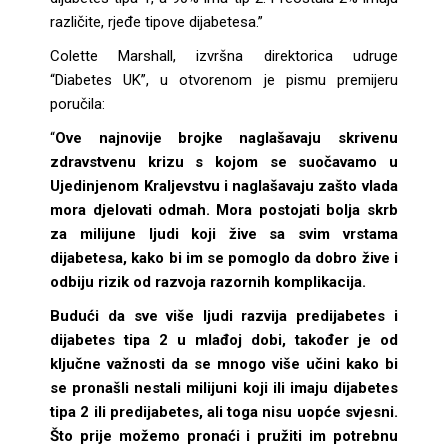
različite, rjeđe tipove dijabetesa.”
Colette Marshall, izvršna direktorica udruge
“Diabetes UK”, u otvorenom je pismu premijeru
poručila:
“
Ove najnovije brojke naglašavaju skrivenu
zdravstvenu krizu s kojom se suočavamo u
Ujedinjenom Kraljevstvu i naglašavaju zašto vlada
mora djelovati odmah. Mora postojati bolja skrb
za milijune ljudi koji žive sa svim vrstama
dijabetesa, kako bi im se pomoglo da dobro žive i
odbiju rizik od razvoja razornih komplikacija.
Budući da sve više ljudi razvija predijabetes i
dijabetes tipa 2 u mlađoj dobi, također je od
ključne važnosti da se mnogo više učini kako bi
se pronašli nestali milijuni koji ili imaju dijabetes
tipa 2 ili predijabetes, ali toga nisu uopće svjesni.
Što prije možemo pronaći i pružiti im potrebnu