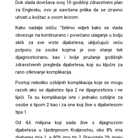
Dok vlada dovršava svoj 10-godišnji zdravstveni plan
za Englesku, ovo je savršena prilika da se izravno
uhvati u koštac s ovom krizom.
Kako nadalje ističu: “želimo vidjeti kako se vlada
obvezuje na kontinuirano i povećano ulaganje u bolju
skrb za sve vrste dijabetesa, uključujući veću
potporu za osobe kojima je ovo stanje tek
dijagnosticirano, kao i bolje pružanje godišnjih
zdravstvenih pregleda dijabetesa, koji su ključni za
rano otkrivanje komplikacija.
Postoji nekoliko ozbiljnih komplikacija koje se mogu
razviti ako se dijabetes tipa 2 ne dijagnosticira i ne
liječi. Te su komplikacije iste i jednako ozbiljne za
osobe s tipom 2 kao i za one koji žive s dijabetesom
tipa 1.
Od 4,6 milijuna koji sada žive s dijagnozom
dijabetesa u Ujedinjenom Kraljevstvu, oko 8% ima
dijabetes tipa 1, a 90% ima tip 2. Preostala 2% imaju