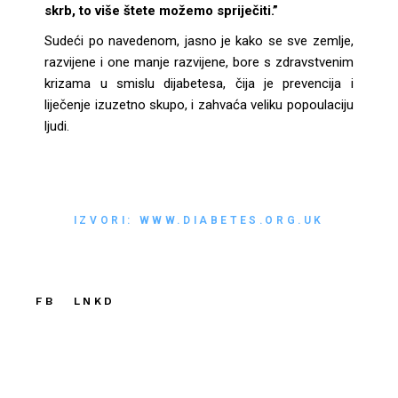
skrb, to više štete možemo spriječiti.”
Sudeći po navedenom, jasno je kako se sve zemlje,
razvijene i one manje razvijene, bore s zdravstvenim
krizama u smislu dijabetesa, čija je prevencija i
liječenje izuzetno skupo, i zahvaća veliku popoulaciju
ljudi.
IZVORI: WWW.DIABETES.ORG.UK
FB
LNKD