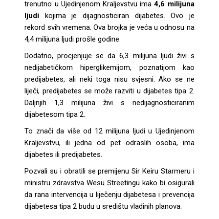
trenutno u Ujedinjenom Kraljevstvu ima
4,6 milijuna
ljudi
kojima je dijagnosticiran dijabetes. Ovo je
rekord svih vremena. Ova brojka je veća u odnosu na
4,4 milijuna ljudi prošle godine.
Dodatno, procjenjuje se da 6,3 milijuna ljudi živi s
nedijabetičkom hiperglikemijom, poznatijom kao
predijabetes, ali neki toga nisu svjesni. Ako se ne
liječi, predijabetes se može razviti u dijabetes tipa 2.
Daljnjih 1,3 milijuna živi s nedijagnosticiranim
dijabetesom tipa 2.
To znači da više od 12 milijuna ljudi u Ujedinjenom
Kraljevstvu, ili jedna od pet odraslih osoba, ima
dijabetes ili predijabetes.
Pozvali su i obratili se premijenu Sir Keiru Starmeru i
ministru zdravstva Wesu Streetingu kako bi osigurali
da rana intervencija u liječenju dijabetesa i prevencija
dijabetesa tipa 2 budu u središtu vladinih planova.