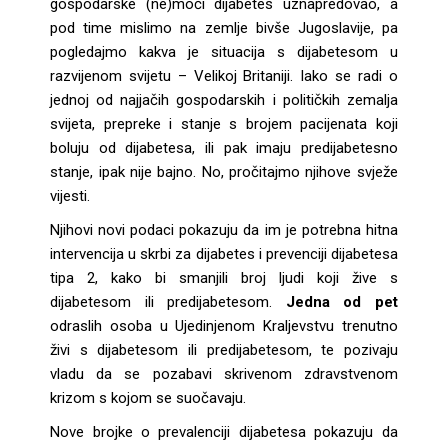
gospodarske (ne)moći dijabetes uznapredovao, a
pod time mislimo na zemlje bivše Jugoslavije, pa
pogledajmo kakva je situacija s dijabetesom u
razvijenom svijetu – Velikoj Britaniji. Iako se radi o
jednoj od najjačih gospodarskih i političkih zemalja
svijeta, prepreke i stanje s brojem pacijenata koji
boluju od dijabetesa, ili pak imaju predijabetesno
stanje, ipak nije bajno. No, pročitajmo njihove svježe
vijesti.
Njihovi novi podaci pokazuju da im je potrebna hitna
intervencija u skrbi za dijabetes i prevenciji dijabetesa
tipa 2, kako bi smanjili broj ljudi koji žive s
dijabetesom ili predijabetesom.
Jedna od pet
odraslih osoba u Ujedinjenom Kraljevstvu trenutno
živi s dijabetesom ili predijabetesom, te pozivaju
vladu da se pozabavi skrivenom zdravstvenom
krizom s kojom se suočavaju.
Nove brojke o prevalenciji dijabetesa pokazuju da