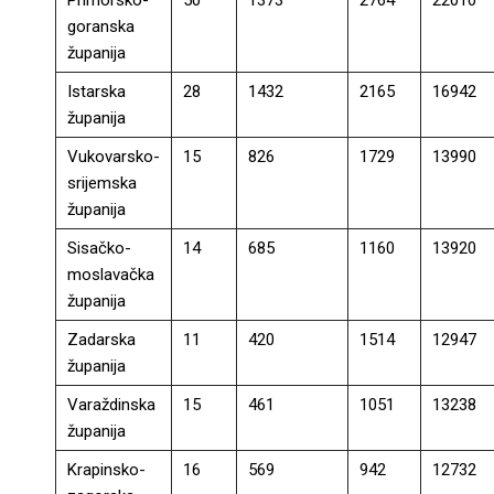
Primorsko-
50
1373
2764
22010
goranska
županija
Istarska
28
1432
2165
16942
županija
Vukovarsko-
15
826
1729
13990
srijemska
županija
Sisačko-
14
685
1160
13920
moslavačka
županija
Zadarska
11
420
1514
12947
županija
Varaždinska
15
461
1051
13238
županija
Krapinsko-
16
569
942
12732