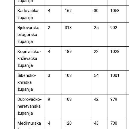
županija
Karlovačka
4
162
30
1058
županija
Bjelovarsko-
2
318
25
902
bilogorska
županija
Koprivničko-
4
189
22
1028
križevačka
županija
Šibensko-
3
103
54
1001
kninska
županija
Dubrovačko-
9
108
42
979
neretvanska
županija
Međimurska
4
120
43
730