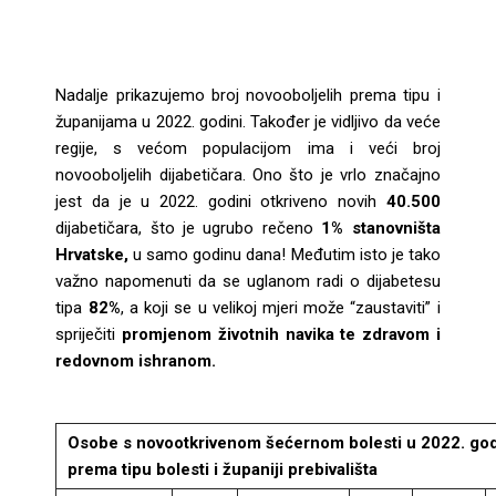
Nadalje prikazujemo broj novooboljelih prema tipu i
županijama u 2022. godini. Također je vidljivo da veće
regije, s većom populacijom ima i veći broj
novooboljelih dijabetičara. Ono što je vrlo značajno
jest da je u 2022. godini otkriveno novih
40.500
dijabetičara, što je ugrubo rečeno
1% stanovništa
Hrvatske,
u samo godinu dana! Međutim isto je tako
važno napomenuti da se uglanom radi o dijabetesu
tipa
82%
, a koji se u velikoj mjeri može “zaustaviti” i
spriječiti
promjenom životnih navika te zdravom i
redovnom ishranom.
Osobe s novootkrivenom šećernom bolesti u 2022. god
prema tipu bolesti i županiji prebivališta