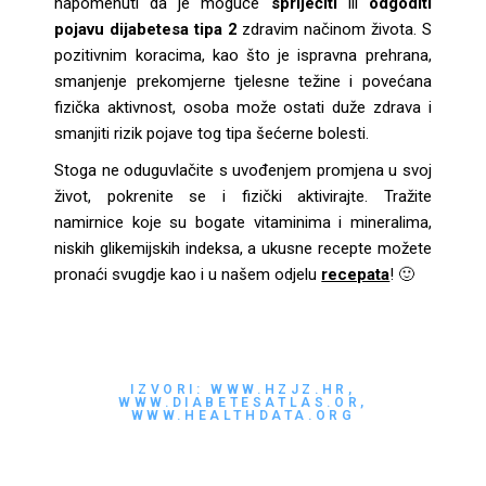
napomenuti da je moguće
spriječiti
ili
odgoditi
pojavu dijabetesa tipa 2
zdravim načinom života. S
pozitivnim koracima, kao što je ispravna prehrana,
smanjenje prekomjerne tjelesne težine i povećana
fizička aktivnost, osoba može ostati duže zdrava i
smanjiti rizik pojave tog tipa šećerne bolesti.
Stoga ne oduguvlačite s uvođenjem promjena u svoj
život, pokrenite se i fizički aktivirajte. Tražite
namirnice koje su bogate vitaminima i mineralima,
niskih glikemijskih indeksa, a ukusne recepte možete
pronaći svugdje kao i u našem odjelu
recepata
! 🙂
IZVORI: WWW.HZJZ.HR,
WWW.DIABETESATLAS.OR,
WWW.HEALTHDATA.ORG