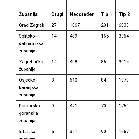
Županija
Drugi
Neodređen
Tip 1
Tip 2
Grad Zagreb
27
1067
231
6033
Splitsko-
14
489
165
3364
dalmatinska
županija
Zagrebačka
14
408
86
3014
županija
Osječko-
3
610
84
1979
baranjska
županija
Primorsko-
9
421
70
1769
goranska
županija
Istarska
5
391
90
1667