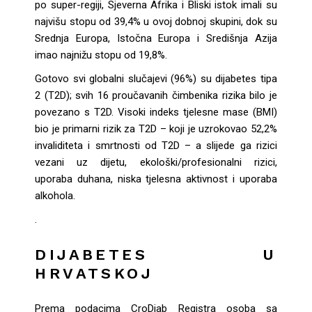
po super-regiji, Sjeverna Afrika i Bliski istok imali su
najvišu stopu od 39,4% u ovoj dobnoj skupini, dok su
Srednja Europa, Istočna Europa i Središnja Azija
imao najnižu stopu od 19,8%.
Gotovo svi globalni slučajevi (96%) su dijabetes tipa
2 (T2D); svih 16 proučavanih čimbenika rizika bilo je
povezano s T2D. Visoki indeks tjelesne mase (BMI)
bio je primarni rizik za T2D – koji je uzrokovao 52,2%
invaliditeta i smrtnosti od T2D – a slijede ga rizici
vezani uz dijetu, ekološki/profesionalni rizici,
uporaba duhana, niska tjelesna aktivnost i uporaba
alkohola.
.
DIJABETES U
HRVATSKOJ
Prema podacima CroDiab Registra osoba sa