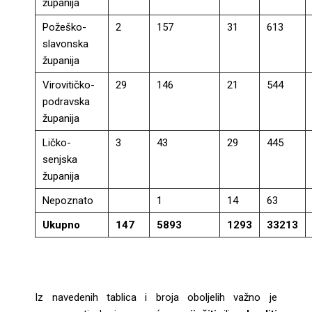
županija
Požeško-
2
157
31
613
slavonska
županija
Virovitičko-
29
146
21
544
podravska
županija
Ličko-
3
43
29
445
senjska
županija
Nepoznato
1
14
63
Ukupno
147
5893
1293
33213
Iz navedenih tablica i broja oboljelih važno je