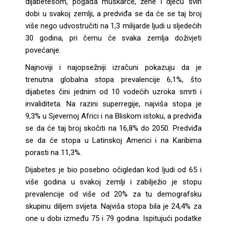
dijabetesom, pogađa muškarce, žene i djecu svih
dobi u svakoj zemlji, a predviđa se da će se taj broj
više nego udvostručiti na 1,3 milijarde ljudi u sljedećih
30 godina, pri čemu će svaka zemlja doživjeti
povećanje.
Najnoviji i najopsežniji izračuni pokazuju da je
trenutna globalna stopa prevalencije 6,1%, što
dijabetes čini jednim od 10 vodećih uzroka smrti i
invaliditeta. Na razini superregije, najviša stopa je
9,3% u Sjevernoj Africi i na Bliskom istoku, a predviđa
se da će taj broj skočiti na 16,8% do 2050. Predviđa
se da će stopa u Latinskoj Americi i na Karibima
porasti na 11,3%.
Dijabetes je bio posebno očigledan kod ljudi od 65 i
više godina u svakoj zemlji i zabilježio je stopu
prevalencije od više od 20% za tu demografsku
skupinu diljem svijeta. Najviša stopa bila je 24,4% za
one u dobi između 75 i 79 godina. Ispitujući podatke