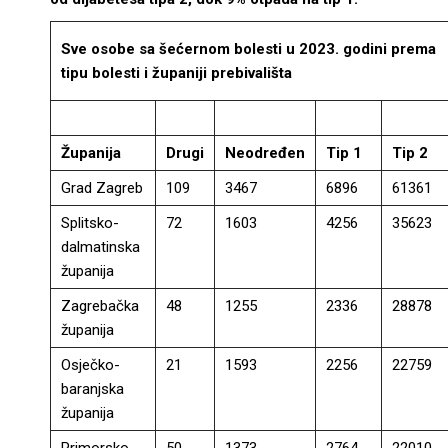
Sve osobe sa šećernom bolesti u 2023. godini prema
tipu bolesti i županiji prebivališta
Županija
Drugi
Neodređen
Tip 1
Tip 2
Grad Zagreb
109
3467
6896
61361
Splitsko-
72
1603
4256
35623
dalmatinska
županija
Zagrebačka
48
1255
2336
28878
županija
Osječko-
21
1593
2256
22759
baranjska
županija