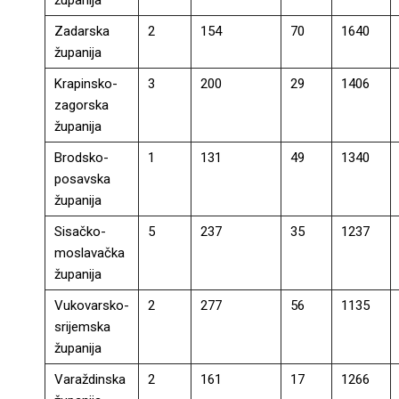
županija
Zadarska
2
154
70
1640
županija
Krapinsko-
3
200
29
1406
zagorska
županija
Brodsko-
1
131
49
1340
posavska
županija
Sisačko-
5
237
35
1237
moslavačka
županija
Vukovarsko-
2
277
56
1135
srijemska
županija
Varaždinska
2
161
17
1266