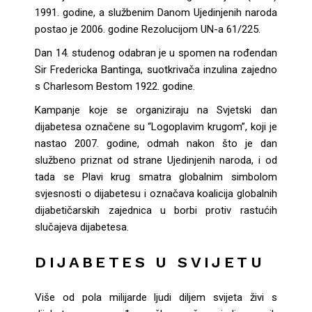
1991. godine, a službenim Danom Ujedinjenih naroda
postao je 2006. godine Rezolucijom UN-a 61/225.
Dan 14. studenog odabran je u spomen na rođendan
Sir Fredericka Bantinga, suotkrivača inzulina zajedno
s Charlesom Bestom 1922. godine.
Kampanje koje se organiziraju na Svjetski dan
dijabetesa označene su “Logoplavim krugom”, koji je
nastao 2007. godine, odmah nakon što je dan
službeno priznat od strane Ujedinjenih naroda, i od
tada se Plavi krug smatra globalnim simbolom
svjesnosti o dijabetesu i označava koalicija globalnih
dijabetičarskih zajednica u borbi protiv rastućih
slučajeva dijabetesa.
DIJABETES U SVIJETU
Više od pola milijarde ljudi diljem svijeta živi s