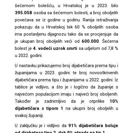
šećernom bolešću, u Hrvatskoj je u 2023. bilo
395.058
osoba sa šećernom bolesti, a broj oboljelih
povećava se iz godine u godinu. Ranija istraživanja
pokazuju da u Hrvatskoj tek 60 % oboljelih osoba
ima postavljenu dijagnozu tako da se procjenjuje da
je ukupan broj oboljelih veći od
600.000
. Šećerna
bolest je
4. vodeći uzrok smrti
sa udjelom od 7,8 %
u 2022. godini.
U nastavku prikazujemo broj dijabetičara prema tipu i
županijama u 2023. godini te broj novootkrivenih
dijabetičara prema tipu i županijama u 2022. godini. Iz
tablice je vidljivo, a što je i logično da županije s
najvećom populacijom imaju i najveći broj oboljenih.
Također je zadnimljivo da je otprilike
10%
dijabetičara s tipom 1
na ukupni broj oboljelih u
svakoj županiji.
U zaključku je i vidljivo da
91% dijabetičara boluje
od dijabetesa tipa 2, dok 9% otpada na tip 1.