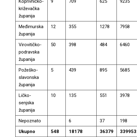
Koprivničko-
9
709
625
9235
križevačka
županija
Međimurska
12
355
1278
7958
županija
Virovitičko-
50
398
484
6460
podravska
županija
Požeško-
5
439
895
5685
slavonska
županija
Ličko-
10
135
551
3978
senjska
županija
Nepoznato
6
37
198
Ukupno
548
18178
36379
339953