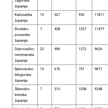
zagorska
županija
Karlovačka
13
527
952
11817
županija
Brodsko-
7
438
1327
11477
posavska
županija
Dubrovačko-
23
496
1372
9626
neretvanska
županija
Bjelovarsko-
13
676
731
9871
bilogorska
županija
Šibensko-
7
315
1058
9248
kninska
županija