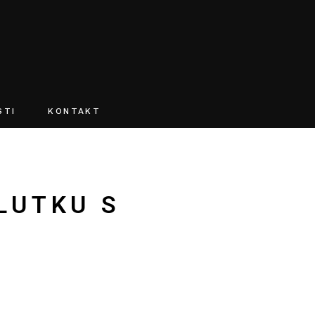
O webu
STI
KONTAKT
O webu
LUTKU S
1