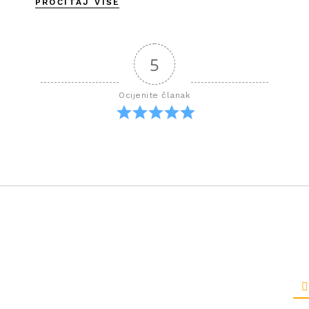
PROČITAJ VIŠE
5
Ocijenite članak