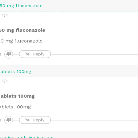
150 mg fluconazole
 ago
150 mg fluconazole
50 mg fluconazole
0
Reply
tablets 100mg
 ago
tablets 100mg
ablets 100mg
0
Reply
 viagra contraindications