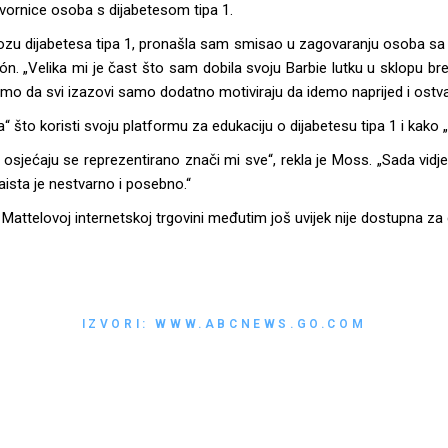
vornice osoba s dijabetesom tipa 1.
ozu dijabetesa tipa 1, pronašla sam smisao u zagovaranju osoba sa sli
. „Velika mi je čast što sam dobila svoju Barbie lutku u sklopu bre
emo da svi izazovi samo dodatno motiviraju da idemo naprijed i ostv
“ što koristi svoju platformu za edukaciju o dijabetesu tipa 1 i kako „b
i osjećaju se reprezentirano znači mi sve“, rekla je Moss. „Sada vidjet
aista je nestvarno i posebno.“
 Mattelovoj internetskoj trgovini međutim još uvijek nije dostupna z
IZVORI: WWW.ABCNEWS.GO.COM