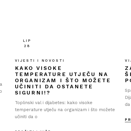
LIP
28
VIJESTI I NOVOSTI
VI
KAKO VISOKE
Z
TEMPERATURE UTJEČU NA
Š
ORGANIZAM I ŠTO MOŽETE
P
za
UČINITI DA OSTANETE
Sp
o
SIGURNI!?
Di
Toplinski val i dijabetes: kako visoke
da
temperature utječu na organizam i što možete
učiniti da o
PR