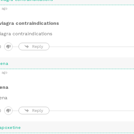
 ago
 viagra contraindications
viagra contraindications
0
Reply
dena
 ago
dena
ena
0
Reply
apoxetine