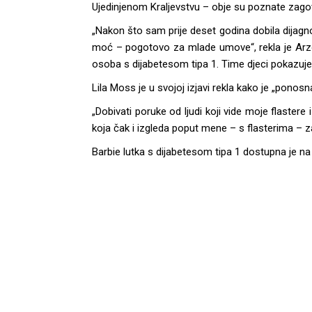
Ujedinjenom Kraljevstvu – obje su poznate zago
„Nakon što sam prije deset godina dobila dijagn
moć – pogotovo za mlade umove“, rekla je Arzón
osoba s dijabetesom tipa 1. Time djeci pokazuj
Lila Moss je u svojoj izjavi rekla kako je „ponosna
„Dobivati poruke od ljudi koji vide moje flastere 
koja čak i izgleda poput mene – s flasterima – z
Barbie lutka s dijabetesom tipa 1 dostupna je na