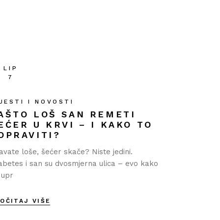
LIP
7
JESTI I NOVOSTI
AŠTO LOŠ SAN REMETI
EĆER U KRVI – I KAKO TO
OPRAVITI?
avate loše, šećer skače? Niste jedini.
jabetes i san su dvosmjerna ulica – evo kako
 upr
OČITAJ VIŠE