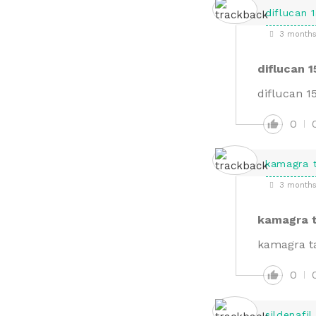
diflucan 
3 months
diflucan 
diflucan 1
0
kamagra 
3 months
kamagra 
kamagra t
0
sildenafil