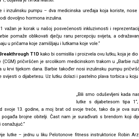
1, objavila je tvrtka Mattel.
ze i inzulinsku pumpu – dva medicinska uređaja koja koriste, nose 
zvodi dovoljno hormona inzulina.
1 važan je korak u našoj posvećenosti inkluzivnosti i reprezentaciji“
„Barbie pomaže oblikovati dječju ranu percepciju svijeta, a odražav
 u pričama koje zamišljaju i lutkama koje vole.“
Breakthrough T1D
kako bi osmislila i proizvela ovu lutku, koja je dio 
oze (CGM) pričvršćen je srcolikom medicinskom trakom u „Barbie ruži
a u krvi tijekom dana. Barbie također nosi inzulinsku pumpu pričvrš
ijesti o dijabetesu. Uz lutku dolazi i pastelno plava torbica u koju 
„Bili smo oduševljeni kada nas
lutke s dijabetesom tipa 1“,
od svoje 13. godine, a moj brat od svoje treće, tako da je ova
e pogađa brojne obitelji. Čast nam je surađivati s brendom koji di
i osnažujuć.“
vije lutke – jednu u liku Pelotonove fitness instruktorice Robin 