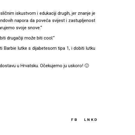
čnim iskustvom i edukaciji drugih, jer znanje je
ndovih napora da poveća svijest i zastupljenost
arujemo svoje snove.“
iti drugačiji može biti cool.“
i Barbie lutke s dijabetesom tipa 1, i dobiti lutku
a dostavu u Hrvatsku. Očekujemo ju uskoro! 🙂
FB
LNKD