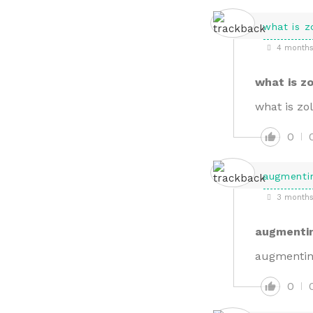
what is z
4 months
what is zo
what is zol
0
augmentin
3 months
augmentin
augmentin 
0