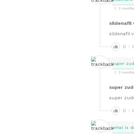
3 months
sildenafil
sildenafil 
0
super zu
3 months
super zu
super zud
0
what is d