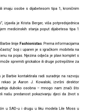
ili imaju osobe s dijabetesom tipa 1, kroničnim
, izjavila je Krista Berger, viša potpredsjednica
anjem medicinskih stanja poput dijabetesa tipa 1
Barbie linije
Fashionistas
. Prema informacijama
častoj“ boji i uparen je s igračkom mobitela na
ćenu na pojas. Njezina odjeća je plavi komplet s
može spremiti grickalice ili druge potrepštine za
 je Barbie kontaktirala radi suradnje na razvoju
 rekao je Aaron J. Kowalski, izvršni direktor
 suradnja duboko osobna – mnogo nam znači što
jeli našu predanost pokazivanju djeci da život s
Arzón u SAD-u i drugu u liku modela Lile Moss u