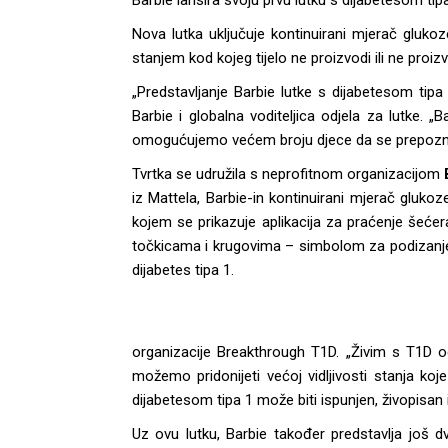
Barbie lansira svoju prvu lutku s dijabetesom tipa 
Nova lutka uključuje kontinuirani mjerač gluko
stanjem kod kojeg tijelo ne proizvodi ili ne proi
„Predstavljanje Barbie lutke s dijabetesom tipa 
Barbie i globalna voditeljica odjela za lutke. 
omogućujemo većem broju djece da se prepoznaju
Tvrtka se udružila s neprofitnom organizacijom
iz Mattela, Barbie-in kontinuirani mjerač gluk
kojem se prikazuje aplikacija za praćenje šećer
točkicama i krugovima – simbolom za podizanje sv
dijabetes tipa 1.
organizacije Breakthrough T1D. „Živim s T1D 
možemo pridonijeti većoj vidljivosti stanja koj
dijabetesom tipa 1 može biti ispunjen, živopisan 
Uz ovu lutku, Barbie također predstavlja još d