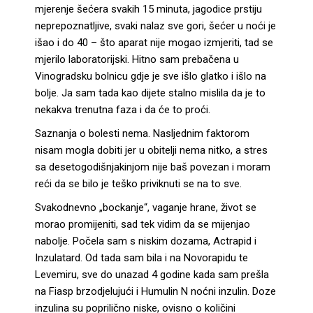
mjerenje šećera svakih 15 minuta, jagodice prstiju
neprepoznatljive, svaki nalaz sve gori, šećer u noći je
išao i do 40 – što aparat nije mogao izmjeriti, tad se
mjerilo laboratorijski. Hitno sam prebačena u
Vinogradsku bolnicu gdje je sve išlo glatko i išlo na
bolje. Ja sam tada kao dijete stalno mislila da je to
nekakva trenutna faza i da će to proći.
Saznanja o bolesti nema. Nasljednim faktorom
nisam mogla dobiti jer u obitelji nema nitko, a stres
sa desetogodišnjakinjom nije baš povezan i moram
reći da se bilo je teško priviknuti se na to sve.
Svakodnevno „bockanje“, vaganje hrane, život se
morao promijeniti, sad tek vidim da se mijenjao
nabolje. Počela sam s niskim dozama, Actrapid i
Inzulatard. Od tada sam bila i na Novorapidu te
Levemiru, sve do unazad 4 godine kada sam prešla
na Fiasp brzodjelujući i Humulin N noćni inzulin. Doze
inzulina su poprilično niske, ovisno o količini