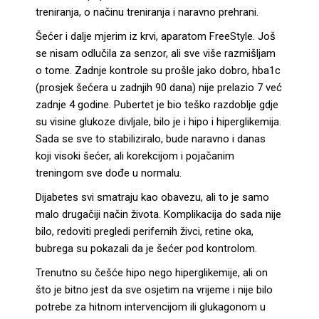
treniranja, o načinu treniranja i naravno prehrani.
Šećer i dalje mjerim iz krvi, aparatom FreeStyle. Još
se nisam odlučila za senzor, ali sve više razmišljam
o tome. Zadnje kontrole su prošle jako dobro, hba1c
(prosjek šećera u zadnjih 90 dana) nije prelazio 7 već
zadnje 4 godine. Pubertet je bio teško razdoblje gdje
su visine glukoze divljale, bilo je i hipo i hiperglikemija.
Sada se sve to stabiliziralo, bude naravno i danas
koji visoki šećer, ali korekcijom i pojačanim
treningom sve dođe u normalu.
Dijabetes svi smatraju kao obavezu, ali to je samo
malo drugačiji način života. Komplikacija do sada nije
bilo, redoviti pregledi perifernih živci, retine oka,
bubrega su pokazali da je šećer pod kontrolom.
Trenutno su češće hipo nego hiperglikemije, ali on
što je bitno jest da sve osjetim na vrijeme i nije bilo
potrebe za hitnom intervencijom ili glukagonom u