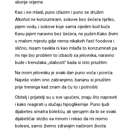
skorije vrijeme.
Kao i svi mladi, puno izlazim i puno se družim.
Alkohol ne konzumiram, sokove bez šećera rijetko,
pijem vodu, i sokove koje sama cijedim kod kuće.
Kavu pijem naravno bez šećera, ne pušim.
Kako živim
u malom mjestu gdje nema nikakvih fast foodova i
slično, nisam navikla ni kao mlađa to konzumirati pa
mi nije bio problem to izbaciti sa jelovnika, naravno
bude i trenutaka „slabosti“ kada si isto priuštim.
Na mom jelovniku je svaki dan puno voća i povrća.
Najviše volim ono zabranjeno, bananu si priuštim
prije treninga kad znam da ću to i potrošiti.
Obitelj i prijatelji su u sve upućeni, znaju što napraviti
i kako reagirati u slučaju hipoglikemije. Puno ljudi
dijabetes smatra bolešću, ali vjerujem da bi se svaki
dijabetičar složio sa mnom i rekao da mi nismo
bolesni, samo živimo zdravijim načinom života.