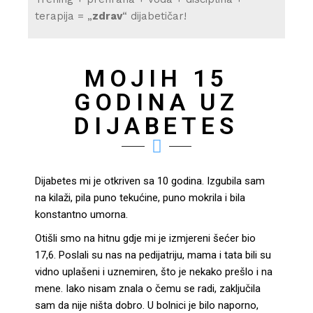
terapija = „
zdrav
“ dijabetičar!
MOJIH 15
GODINA UZ
DIJABETES
Dijabetes mi je otkriven sa 10 godina. Izgubila sam
na kilaži, pila puno tekućine, puno mokrila i bila
konstantno umorna.
Otišli smo na hitnu gdje mi je izmjereni šećer bio
17,6. Poslali su nas na pedijatriju, mama i tata bili su
vidno uplašeni i uznemiren, što je nekako prešlo i na
mene. Iako nisam znala o čemu se radi, zaključila
sam da nije ništa dobro. U bolnici je bilo naporno,