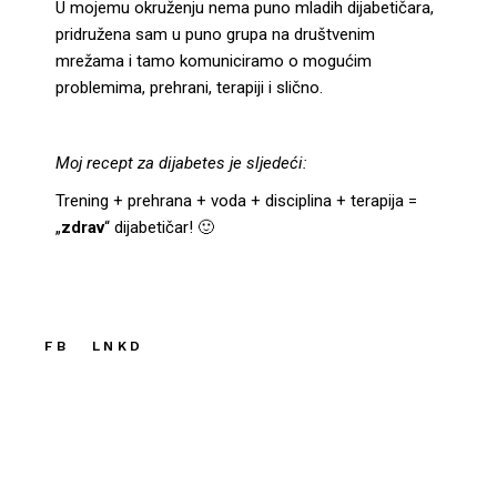
U mojemu okruženju nema puno mladih dijabetičara,
pridružena sam u puno grupa na društvenim
mrežama i tamo komuniciramo o mogućim
problemima, prehrani, terapiji i slično.
Moj recept za dijabetes je sljedeći:
Trening + prehrana + voda + disciplina + terapija =
„
zdrav
“ dijabetičar! 🙂
FB
LNKD