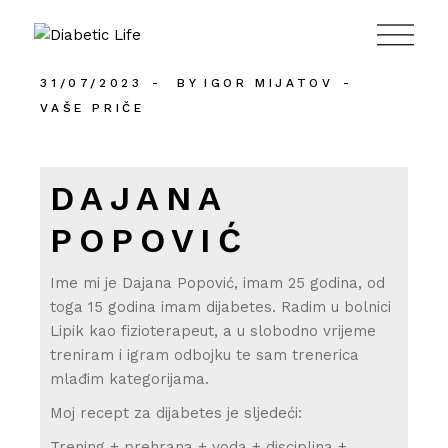
984
31/07/2023
BY
IGOR MIJATOV
VAŠE PRIČE
DAJANA
POPOVIĆ
Ime mi je Dajana Popović, imam 25 godina, od
toga 15 godina imam dijabetes. Radim u bolnici
Lipik kao fizioterapeut, a u slobodno vrijeme
treniram i igram odbojku te sam trenerica
mlađim kategorijama.
Moj recept za dijabetes je sljedeći:
Trening + prehrana + voda + disciplina +